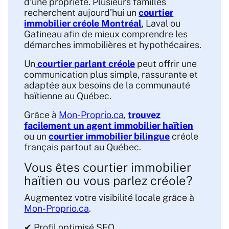
d’une propriété. Plusieurs familles
recherchent aujourd’hui un
courtier
immobilier créole Montréal
, Laval ou
Gatineau afin de mieux comprendre les
démarches immobilières et hypothécaires.
Un
courtier parlant créole
peut offrir une
communication plus simple, rassurante et
adaptée aux besoins de la communauté
haïtienne au Québec.
Grâce à
Mon-Proprio.ca
,
trouvez
facilement un agent immobilier haïtien
ou un
courtier immobilier bilingue
créole
français partout au Québec.
Vous êtes courtier immobilier
haïtien ou vous parlez créole?
Augmentez votre visibilité locale grâce à
Mon-Proprio.ca
.
✔ Profil optimisé SEO