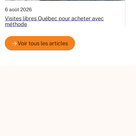
6 août 2026
3
Visites libres Québec pour acheter avec
C
méthode
Q