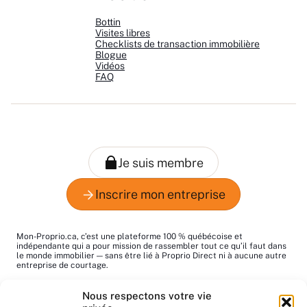
Bottin
Visites libres
Checklists de transaction immobilière
Blogue
Vidéos
FAQ
Mon-Proprio.ca, c’est une plateforme 100 % québécoise et
indépendante qui a pour mission de rassembler tout ce qu’il faut dans
le monde immobilier — sans être lié à Proprio Direct ni à aucune autre
entreprise de courtage.
Le mot "proprio", c’est pour dire "propriétaire", tout simplement. Notre
Nous respectons votre vie
but : vous aider à trouver les bons pros au bon moment!