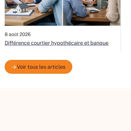
8 août 2026
6
Différence courtier hypothécaire et banque
V
m