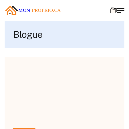
MON-
PROPRIO.CA
Blogue