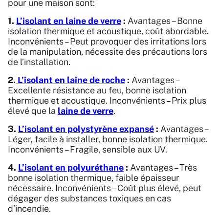
pour une maison sont:
1.
L’isolant en laine de verre
:
Avantages – Bonne
isolation thermique et acoustique, coût abordable.
Inconvénients – Peut provoquer des irritations lors
de la manipulation, nécessite des précautions lors
de l’installation.
2.
L’isolant en laine de roche
:
Avantages –
Excellente résistance au feu, bonne isolation
thermique et acoustique. Inconvénients – Prix plus
élevé que la
laine de verre
.
3.
L’isolant en polystyrène expansé
:
Avantages –
Léger, facile à installer, bonne isolation thermique.
Inconvénients – Fragile, sensible aux UV.
4.
L’isolant en polyuréthane
:
Avantages – Très
bonne isolation thermique, faible épaisseur
nécessaire. Inconvénients – Coût plus élevé, peut
dégager des substances toxiques en cas
d’incendie.