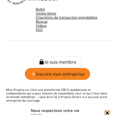
Bottin
Visites libres
Checklists de transaction immobilière
Blogue
Vidéos
FAQ
Mon-Proprio.ca, c’est une plateforme 100 % québécoise et
indépendante qui a pour mission de rassembler tout ce qu’il faut dans
le monde immobilier — sans être lié à Proprio Direct ni à aucune autre
entreprise de courtage.
Le mot "proprio", c’est pour dire "propriétaire", tout simplement. Notre
Nous respectons votre vie
but : vous aider à trouver les bons pros au bon moment!