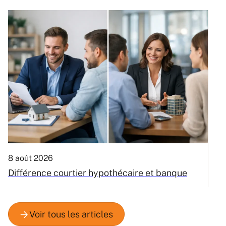
8 août 2026
6
Différence courtier hypothécaire et banque
V
m