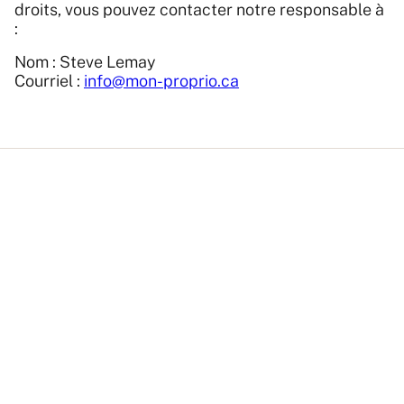
droits, vous pouvez contacter notre responsable à
:
Nom : Steve Lemay
Courriel :
info@mon-proprio.ca
Le bottin de tous les
spécialistes du secteur
immobilier
Bottin
Visites libres
Checklists de transaction immobilière
Blogue
Vidéos
FAQ