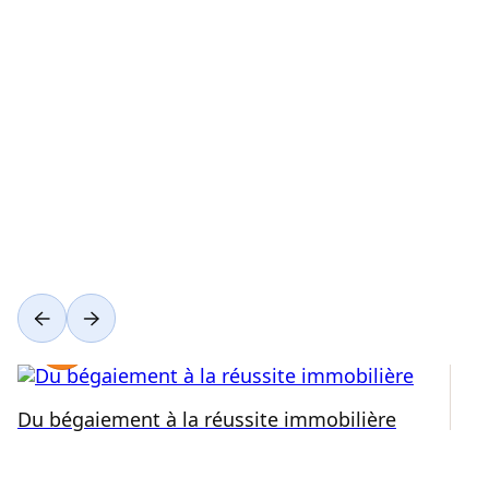
Voir toutes les catégories
Du bégaiement à la réussite immobilière
Ré