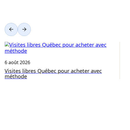
6 août 2026
3 
Visites libres Québec pour acheter avec
C
méthode
Q