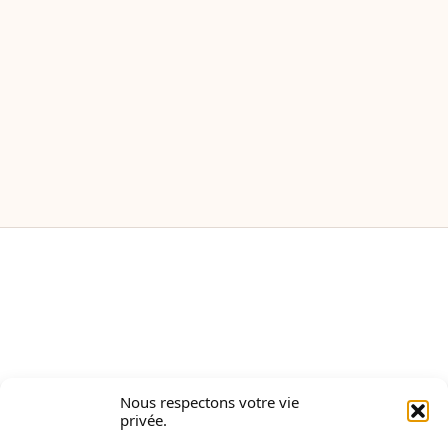
Le bottin de tous les
spécialistes du secteur
immobilier
Nous respectons votre vie
privée.
Bottin
Visites libres