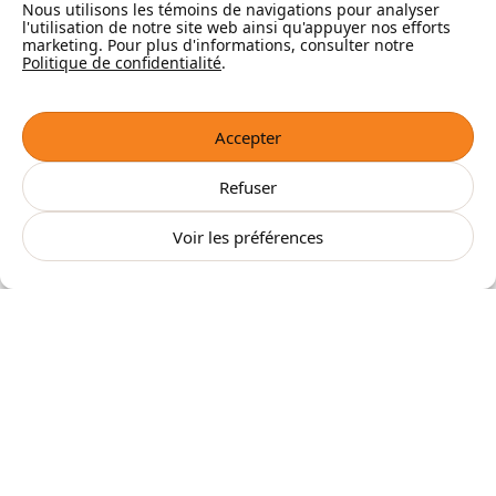
Nous utilisons les témoins de navigations pour analyser
Checklists de transaction immobilière
l'utilisation de notre site web ainsi qu'appuyer nos efforts
Blogue
marketing. Pour plus d'informations, consulter notre
Vidéos
Politique de confidentialité
.
FAQ
Accepter
Refuser
Voir les préférences
Mon-Proprio.ca, c’est une plateforme 100 % québécoise et
indépendante qui a pour mission de rassembler tout ce qu’il faut dans le
monde immobilier — sans être lié à Proprio Direct ni à aucune autre
entreprise de courtage.
Le mot "proprio", c’est pour dire "propriétaire", tout simplement. Notre
but : vous aider à trouver les bons pros au bon moment!
Le contenu du site nous appartient et ne peut pas être utilisé sans notre
autorisation. Merci de respecter notre travail.