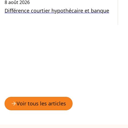
8 août 2026
6 
Différence courtier hypothécaire et banque
V
m