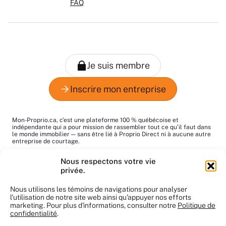
FAQ
Mon-Proprio.ca, c’est une plateforme 100 % québécoise et
indépendante qui a pour mission de rassembler tout ce qu’il faut dans
le monde immobilier — sans être lié à Proprio Direct ni à aucune autre
entreprise de courtage.
Le mot "proprio", c’est pour dire "propriétaire", tout simplement. Notre
Nous respectons votre vie
but : vous aider à trouver les bons pros au bon moment!
privée.
Le contenu du site nous appartient et ne peut pas être utilisé sans
notre autorisation. Merci de respecter notre travail.
Nous utilisons les témoins de navigations pour analyser
l'utilisation de notre site web ainsi qu'appuyer nos efforts
marketing. Pour plus d'informations, consulter notre
Politique de
confidentialité
.