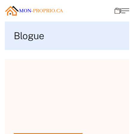
MON-
PROPRIO.CA
Blogue