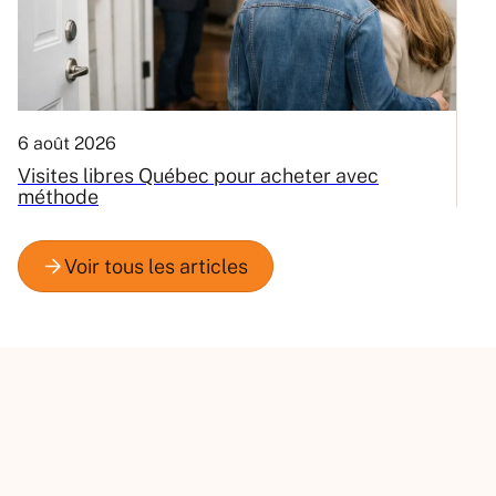
6 août 2026
3
Visites libres Québec pour acheter avec
C
méthode
Q