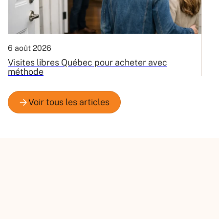
6 août 2026
3
Visites libres Québec pour acheter avec
C
méthode
Q