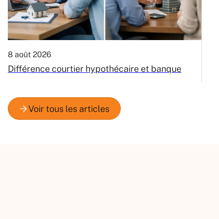
8 août 2026
6
Différence courtier hypothécaire et banque
V
m