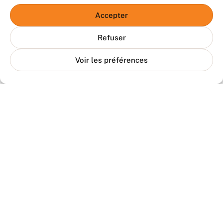
Accepter
Refuser
Voir les préférences
Mon-Proprio.ca, c’est une plateforme 100 % québécoise et
indépendante qui a pour mission de rassembler tout ce qu’il faut dans
le monde immobilier — sans être lié à Proprio Direct ni à aucune autre
entreprise de courtage.
Le mot "proprio", c’est pour dire "propriétaire", tout simplement. Notre
but : vous aider à trouver les bons pros au bon moment!
Le contenu du site nous appartient et ne peut pas être utilisé sans
notre autorisation. Merci de respecter notre travail.
Conditions d’utilisation
Clause de non-responsabilité
Confidentialité