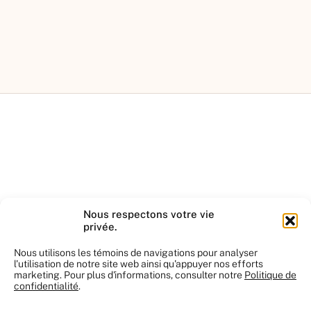
Le bottin de tous les
spécialistes du secteur
immobilier
Nous respectons votre vie
privée.
Bottin
Visites libres
Nous utilisons les témoins de navigations pour analyser
Checklists de transaction immobilière
l'utilisation de notre site web ainsi qu'appuyer nos efforts
Blogue
marketing. Pour plus d'informations, consulter notre
Politique de
Vidéos
confidentialité
.
FAQ