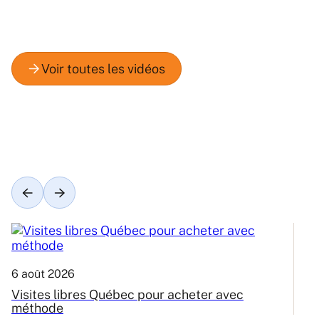
6 août 2026
3
Visites libres Québec pour acheter avec
C
méthode
Q