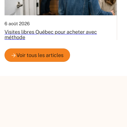
6 août 2026
3
Visites libres Québec pour acheter avec
C
méthode
Q