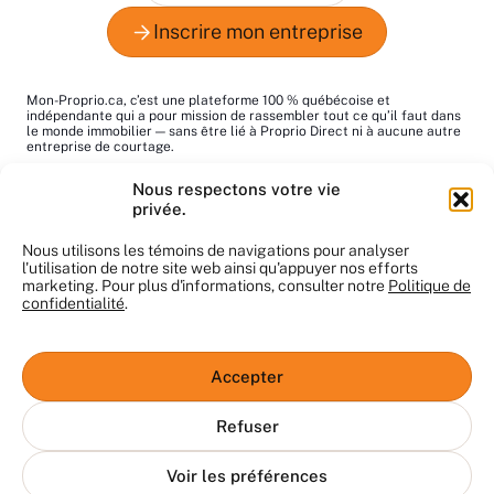
Mon-Proprio.ca, c’est une plateforme 100 % québécoise et
indépendante qui a pour mission de rassembler tout ce qu’il faut dans
le monde immobilier — sans être lié à Proprio Direct ni à aucune autre
entreprise de courtage.
Le mot "proprio", c’est pour dire "propriétaire", tout simplement. Notre
Nous respectons votre vie
but : vous aider à trouver les bons pros au bon moment!
privée.
Le contenu du site nous appartient et ne peut pas être utilisé sans
notre autorisation. Merci de respecter notre travail.
Nous utilisons les témoins de navigations pour analyser
l'utilisation de notre site web ainsi qu'appuyer nos efforts
marketing. Pour plus d'informations, consulter notre
Politique de
confidentialité
.
© Mon-Proprio.ca 2025. Tous droits réservés
Conditions d’utilisation
Accepter
Clause de non-responsabilité
Confidentialité
Refuser
La plateforme Mon-proprio.ca est exploitée sans aucune
association avec une agence immobilière, et la participation des
Voir les préférences
membres est entièrement volontaire.