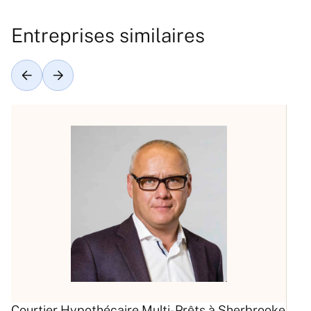
Entreprises similaires
Courtier Hypothécaire Multi-Prêts à Sherbrooke
C