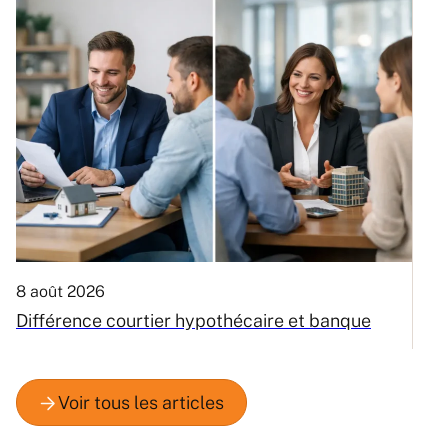
8 août 2026
6
Différence courtier hypothécaire et banque
V
m