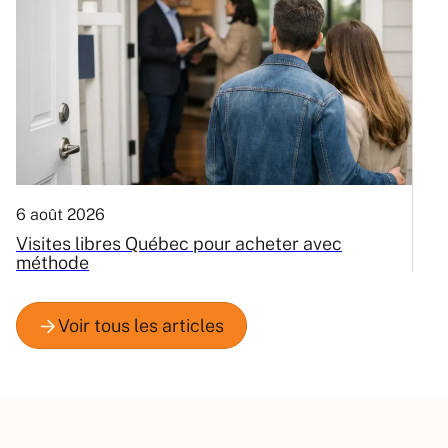
6 août 2026
3
Visites libres Québec pour acheter avec
C
méthode
Q