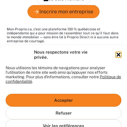
Mon-Proprio.ca, c’est une plateforme 100 % québécoise et
indépendante qui a pour mission de rassembler tout ce qu’il faut dans
le monde immobilier — sans être lié à Proprio Direct ni à aucune autre
entreprise de courtage.
Le mot "proprio", c’est pour dire "propriétaire", tout simplement. Notre
Nous respectons votre vie
but : vous aider à trouver les bons pros au bon moment!
privée.
Le contenu du site nous appartient et ne peut pas être utilisé sans
notre autorisation. Merci de respecter notre travail.
Nous utilisons les témoins de navigations pour analyser
l'utilisation de notre site web ainsi qu'appuyer nos efforts
marketing. Pour plus d'informations, consulter notre
Politique de
confidentialité
.
© Mon-Proprio.ca 2025. Tous droits réservés
Conditions d’utilisation
Accepter
Clause de non-responsabilité
Confidentialité
Refuser
La plateforme Mon-proprio.ca est exploitée sans aucune
association avec une agence immobilière, et la participation des
Voir les préférences