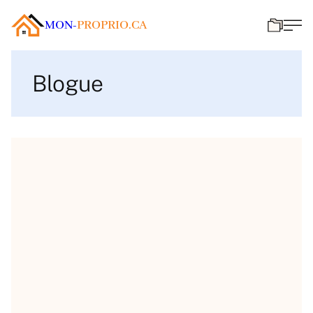
MON-
PROPRIO.CA
Blogue