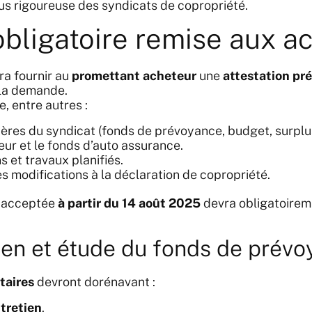
us rigoureuse des syndicats de copropriété.
obligatoire remise aux a
a fournir au
promettant acheteur
une
attestation pré
t la demande.
e, entre autres :
ières du syndicat (fonds de prévoyance, budget, surplus
eur et le fonds d’auto assurance.
s et travaux planifiés.
les modifications à la déclaration de copropriété.
t acceptée
à partir du 14 août 2025
devra obligatoire
ien et étude du fonds de prév
taires
devront dorénavant :
tretien
.