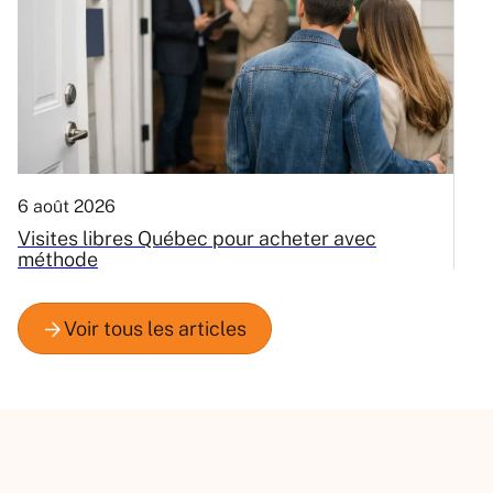
6 août 2026
3
Visites libres Québec pour acheter avec
C
méthode
Q