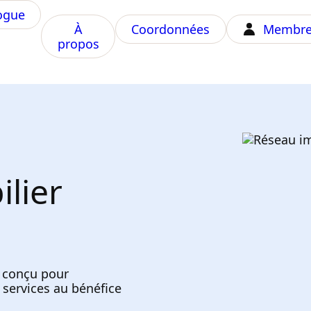
ogue
À
Coordonnées
Membre
propos
lier
t conçu pour
 services au bénéfice