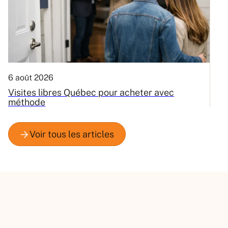
6 août 2026
3
Visites libres Québec pour acheter avec
C
méthode
Q