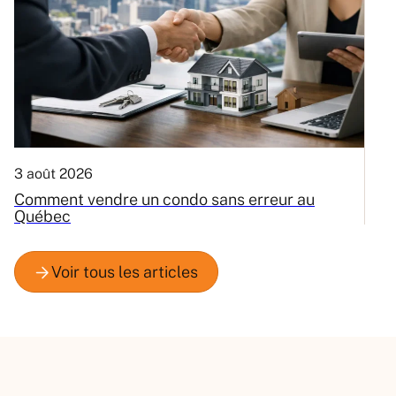
3 août 2026
31
Comment vendre un condo sans erreur au
E
Québec
c