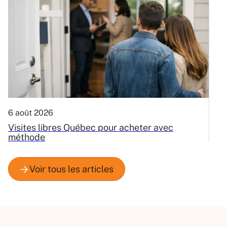
6 août 2026
3
Visites libres Québec pour acheter avec
C
méthode
Q