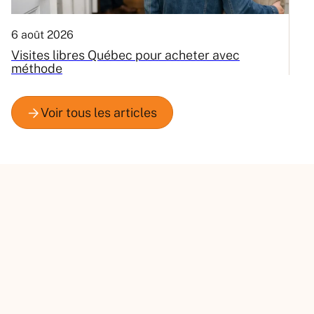
6 août 2026
3
Visites libres Québec pour acheter avec
C
méthode
Q