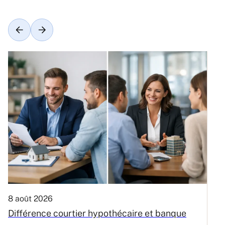
8 août 2026
6
Différence courtier hypothécaire et banque
V
m