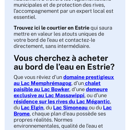
municipales et de protection des rives,
l’accompagnement par un expert local est
essentiel.
Trouvez ici le courtier en Estrie
qui saura
mettre en valeur les atouts uniques de
votre bord de l’eau et contactez-le
directement, sans intermédiaire.
Vous cherchez à acheter
au bord de l’eau en Estrie?
Que vous rêviez d’un
domaine prestigieux
au Lac Memphrémagog
, d’un
chalet
paisible au Lac Bowker
, d’une
demeure
exclusive au Lac Massawippi
, ou d’une
résidence sur les rives du Lac Mégantic
,
du
Lac Elgin
, du
Lac Simoneau
ou du
Lac
Brome
, chaque plan d’eau possède ses
propres réalités. Normes
environnementales, qualité de l’eau et