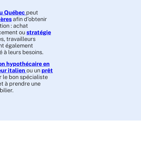
au Québec
peut
ières
afin d’obtenir
tion : achat
ncement ou
stratégie
es, travailleurs
nt également
à leurs besoins.
on hypothécaire en
r italien
ou un
prêt
r le bon spécialiste
et à prendre une
ilier.