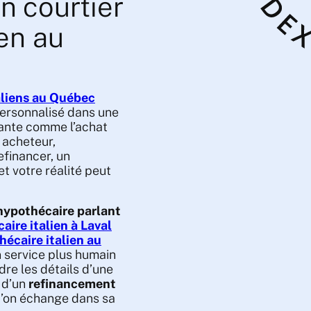
n courtier
ien au
aliens au Québec
ersonnalisé dans une
tante comme l’achat
 acheteur,
efinancer, un
t votre réalité peut
 hypothécaire parlant
aire italien à Laval
écaire italien au
n service plus humain
re les détails d’une
 d’un
refinancement
u’on échange dans sa