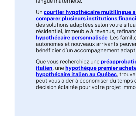
langue maternelle.
Un
courtier hypothécaire multilingue 
comparer plusieurs institutions financ
des solutions adaptées selon votre situa
résidentiel, immeuble à revenus, refina
hypothécaire personnalisée
. Les famill
autonomes et nouveaux arrivants peuve
bénéficier d’un accompagnement adapté 
Que vous recherchiez une
préapprobati
italien
, une
hypothèque premier acheteu
hypothécaire italien au Québec
, trouve
peut vous aider à économiser du temps 
décision éclairée pour votre projet immob