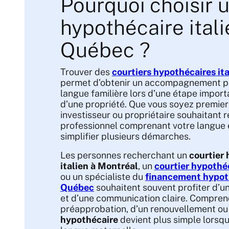
Pourquoi choisir u
hypothécaire ital
Québec ?
Trouver des
courtiers hypothécaires it
permet d’obtenir un accompagnement p
langue familière lors d’une étape impor
d’une propriété. Que vous soyez premier
investisseur ou propriétaire souhaitant r
professionnel comprenant votre langue e
simplifier plusieurs démarches.
Les personnes recherchant un
courtier
italien à Montréal
, un
courtier hypothéc
ou un spécialiste du
financement hypoth
Québec
souhaitent souvent profiter d’u
et d’une communication claire. Comprend
préapprobation, d’un renouvellement ou
hypothécaire
devient plus simple lorsq