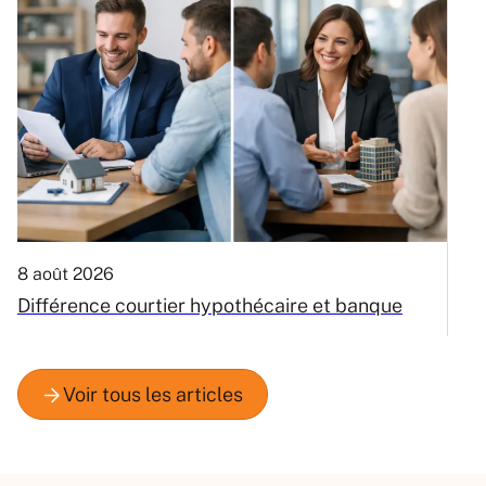
8 août 2026
6
Différence courtier hypothécaire et banque
V
m