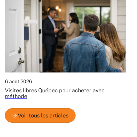
6 août 2026
3
Visites libres Québec pour acheter avec
C
méthode
Q