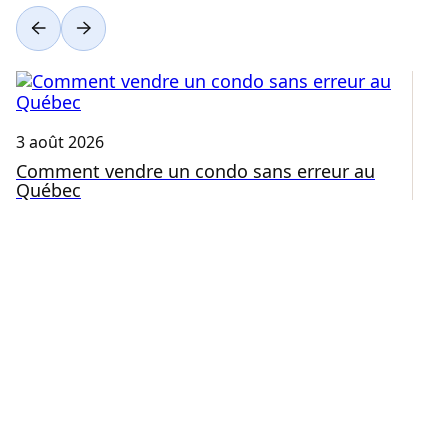
3 août 2026
31
Comment vendre un condo sans erreur au
E
Québec
c