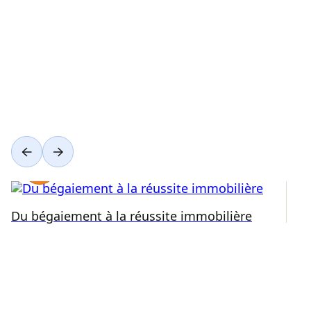
Voir toutes les catégories
Du bégaiement à la réussite immobilière
Ré