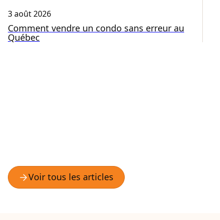
3 août 2026
31
Comment vendre un condo sans erreur au
E
Québec
c