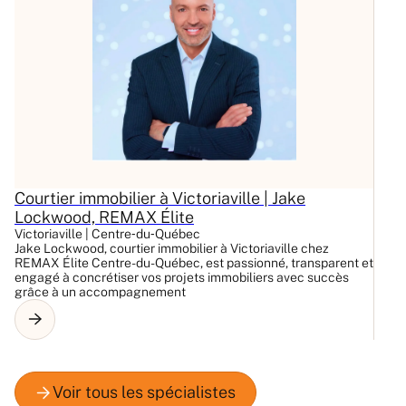
Courtier immobilier à Victoriaville | Jake
C
Lockwood, REMAX Élite
L
Victoriaville | Centre‑du‑Québec
Ay
Jake Lockwood, courtier immobilier à Victoriaville chez
La
REMAX Élite Centre-du-Québec, est passionné, transparent et
RE
engagé à concrétiser vos projets immobiliers avec succès
et
grâce à un accompagnement
Es