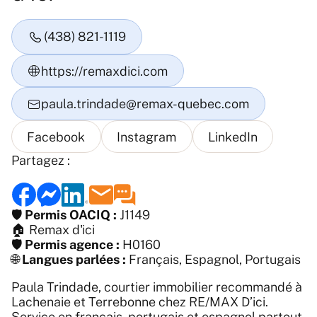
Partagez :
🛡️
Permis OACIQ :
J1149
🏠
Remax d'ici
🛡️
Permis agence :
H0160
🌐
Langues parlées :
Français, Espagnol, Portugais
Paula Trindade, courtier immobilier recommandé à
Lachenaie et Terrebonne chez RE/MAX D’ici.
Service en français, portugais et espagnol partout