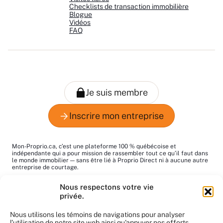
Checklists de transaction immobilière
Blogue
Vidéos
FAQ
Mon-Proprio.ca, c’est une plateforme 100 % québécoise et
indépendante qui a pour mission de rassembler tout ce qu’il faut dans
le monde immobilier — sans être lié à Proprio Direct ni à aucune autre
entreprise de courtage.
Le mot "proprio", c’est pour dire "propriétaire", tout simplement. Notre
Nous respectons votre vie
but : vous aider à trouver les bons pros au bon moment!
privée.
Le contenu du site nous appartient et ne peut pas être utilisé sans
notre autorisation. Merci de respecter notre travail.
Nous utilisons les témoins de navigations pour analyser
l'utilisation de notre site web ainsi qu'appuyer nos efforts