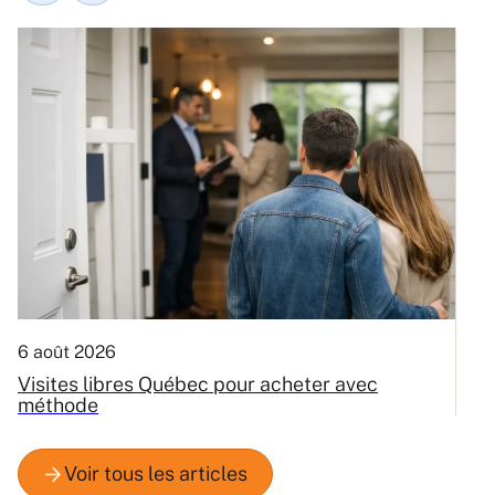
6 août 2026
3
Visites libres Québec pour acheter avec
C
méthode
Q