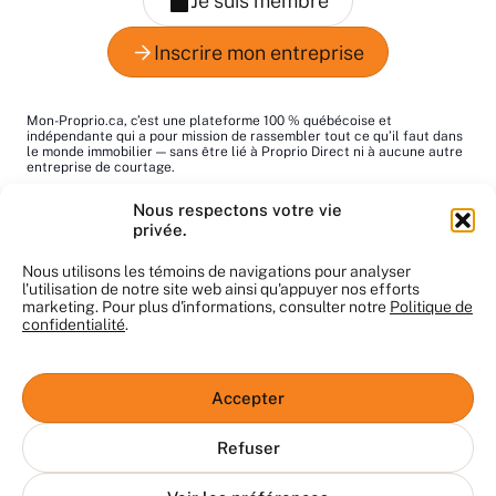
Mon-Proprio.ca, c’est une plateforme 100 % québécoise et
indépendante qui a pour mission de rassembler tout ce qu’il faut dans
le monde immobilier — sans être lié à Proprio Direct ni à aucune autre
entreprise de courtage.
Le mot "proprio", c’est pour dire "propriétaire", tout simplement. Notre
Nous respectons votre vie
but : vous aider à trouver les bons pros au bon moment!
privée.
Le contenu du site nous appartient et ne peut pas être utilisé sans
notre autorisation. Merci de respecter notre travail.
Nous utilisons les témoins de navigations pour analyser
l'utilisation de notre site web ainsi qu'appuyer nos efforts
marketing. Pour plus d'informations, consulter notre
Politique de
confidentialité
.
© Mon-Proprio.ca 2025. Tous droits réservés
Conditions d’utilisation
Accepter
Clause de non-responsabilité
Confidentialité
Refuser
La plateforme Mon-proprio.ca est exploitée sans aucune
association avec une agence immobilière, et la participation des