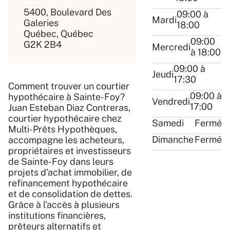
5400, Boulevard Des
09:00 à
Mardi
Galeries
18:00
Québec, Québec
09:00
G2K 2B4
Mercredi
à 18:00
09:00 à
Jeudi
17:30
Comment trouver un courtier
09:00 à
hypothécaire à Sainte-Foy?
Vendredi
17:00
Juan Esteban Diaz Contreras,
courtier hypothécaire chez
Samedi
Fermé
Multi-Prêts Hypothèques,
Dimanche
Fermé
accompagne les acheteurs,
propriétaires et investisseurs
de Sainte-Foy dans leurs
projets d’achat immobilier, de
refinancement hypothécaire
et de consolidation de dettes.
Grâce à l'accès à plusieurs
institutions financières,
prêteurs alternatifs et