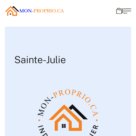
MON-
PROPRIO.CA
Sainte-Julie