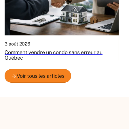
3 août 2026
31
Comment vendre un condo sans erreur au
E
Québec
c