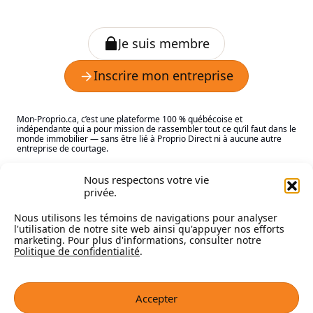
Mon-Proprio.ca, c’est une plateforme 100 % québécoise et
indépendante qui a pour mission de rassembler tout ce qu’il faut dans le
monde immobilier — sans être lié à Proprio Direct ni à aucune autre
entreprise de courtage.
Le mot "proprio", c’est pour dire "propriétaire", tout simplement. Notre
Nous respectons votre vie
but : vous aider à trouver les bons pros au bon moment!
privée.
Le contenu du site nous appartient et ne peut pas être utilisé sans notre
autorisation. Merci de respecter notre travail.
Nous utilisons les témoins de navigations pour analyser
l'utilisation de notre site web ainsi qu'appuyer nos efforts
marketing. Pour plus d'informations, consulter notre
Politique de confidentialité
.
© Mon-Proprio.ca 2025. Tous droits réservés
Conditions d’utilisation
Accepter
Clause de non-responsabilité
Confidentialité