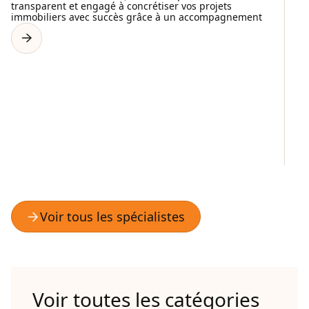
transparent et engagé à concrétiser vos projets
immobiliers avec succès grâce à un accompagnement
C
L
Ay
La
ch
pr
de
Voir toutes les catégories