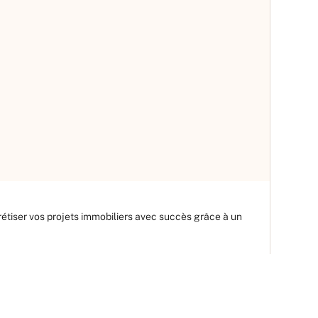
Cour
Ayer's C
étiser vos projets immobiliers avec succès grâce à un
Lauren 