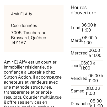
Heures
d'ouverture
Amir El Alfy
06:00 à
Coordonnées
Lundi
11:00
7005, Taschereau
Brossard, Québec
06:00 à
Mardi
J4Z 1A7
11:00
06:00
Mercredi
à 11:00
Amir El Alfy est un courtier
06:00 à
Jeudi
immobilier résidentiel de
11:00
confiance à Laprairie chez
06:00 à
Sutton Action. Il accompagne
Vendredi
11:00
acheteurs et vendeurs avec
une méthode structurée,
08:00 à
Samedi
transparente et orientée
11:00
résultats. Courtier multilingue,
08:00
il offre ses services en
Dimanche
à 11:00