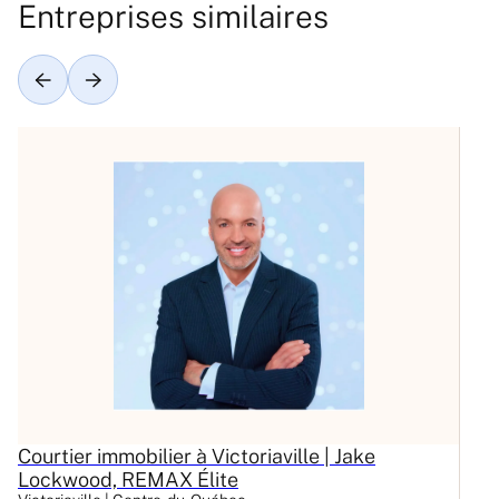
Entreprises similaires
Courtier immobilier à Victoriaville | Jake
C
Lockwood, REMAX Élite
L