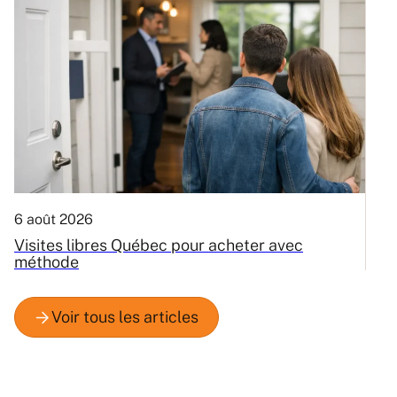
6 août 2026
3
Visites libres Québec pour acheter avec
C
méthode
Q