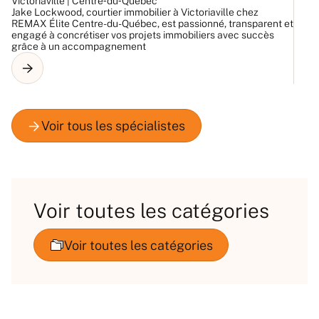
Victoriaville | Centre‑du‑Québec
Ay
Jake Lockwood, courtier immobilier à Victoriaville chez
La
REMAX Élite Centre-du-Québec, est passionné, transparent et
RE
engagé à concrétiser vos projets immobiliers avec succès
et
grâce à un accompagnement
Es
Voir toutes les catégories