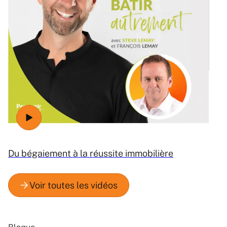
Ré
Du bégaiement à la réussite immobilière