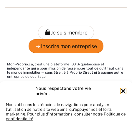
Mon-Proprio.ca, c’est une plateforme 100 % québécoise et
indépendante qui a pour mission de rassembler tout ce qu’il faut dans
le monde immobilier — sans être lié à Proprio Direct ni à aucune autre
entreprise de courtage.
Le mot "proprio", c’est pour dire "propriétaire", tout simplement. Notre
Nous respectons votre vie
but : vous aider à trouver les bons pros au bon moment!
privée.
Le contenu du site nous appartient et ne peut pas être utilisé sans
notre autorisation. Merci de respecter notre travail.
Nous utilisons les témoins de navigations pour analyser
l'utilisation de notre site web ainsi qu'appuyer nos efforts
marketing. Pour plus d'informations, consulter notre
Politique de
confidentialité
.
© Mon-Proprio.ca 2025. Tous droits réservés