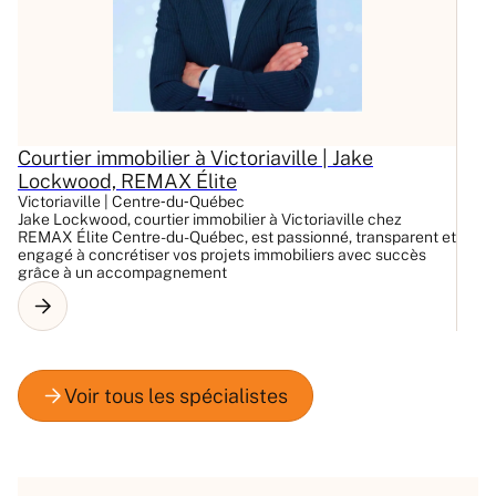
Courtier immobilier à Victoriaville | Jake
C
Lockwood, REMAX Élite
L
Victoriaville | Centre‑du‑Québec
Ay
Jake Lockwood, courtier immobilier à Victoriaville chez
La
REMAX Élite Centre-du-Québec, est passionné, transparent et
RE
engagé à concrétiser vos projets immobiliers avec succès
et
grâce à un accompagnement
Es