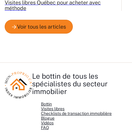
Visites libres Québec pour acheter avec
C
méthode
Q
Le bottin de tous les
spécialistes du secteur
immobilier
Bottin
Visites libres
Checklists de transaction immobilière
Blogue
Vidéos
FAQ