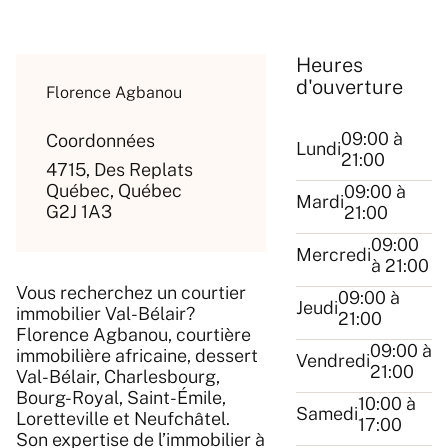
Heures
d'ouverture
Florence Agbanou
09:00 à
Coordonnées
Lundi
21:00
4715, Des Replats
Québec, Québec
09:00 à
Mardi
G2J 1A3
21:00
09:00
Mercredi
à 21:00
Vous recherchez un courtier
09:00 à
Jeudi
immobilier Val-Bélair?
21:00
Florence Agbanou, courtière
09:00 à
immobilière africaine, dessert
Vendredi
21:00
Val-Bélair, Charlesbourg,
Bourg-Royal, Saint-Émile,
10:00 à
Samedi
Loretteville et Neufchâtel.
17:00
Son expertise de l’immobilier à