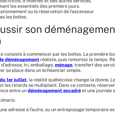
’électricité, d’Internet et des autres services.
nant les essentiels des premiers jours.
tationnement ou la réservation de l’ascenseur.
es les boîtes.
ussir son déménagement
n
e consiste à commencer par les boîtes. La première bon
 de déménagement
réaliste, puis remontez le temps. R
d’adresse, tri, emballage,
ménage
, transfert des serv
ver sa place dans un échéancier simple.
u 1er juillet
, la réalité québécoise change la donne. Le
et les retards se multiplient. Dans ce contexte, réserver
rence entre un
déménagement encadré
et une journée s
scénario.
une adresse à l’autre, ou un entreposage temporaire est