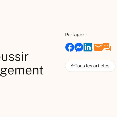
Partagez :
ussir
agement