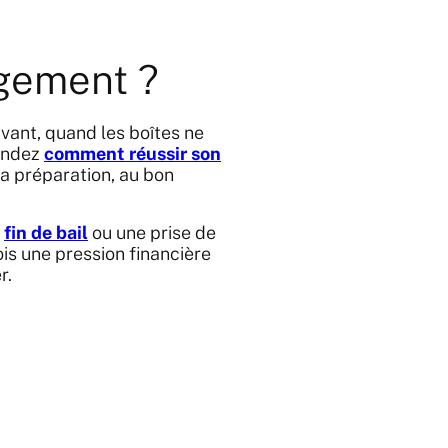
gement ?
vant, quand les boîtes ne
mandez
comment réussir son
 la préparation, au bon
e
fin de bail
ou une prise de
is une pression financière
r.