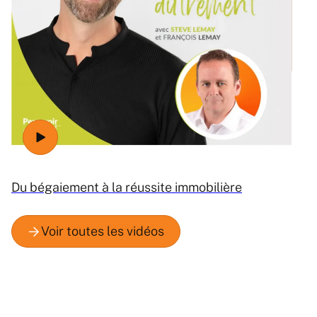
Ré
Du bégaiement à la réussite immobilière