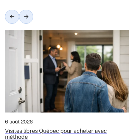
6 août 2026
3
Visites libres Québec pour acheter avec
C
méthode
Q