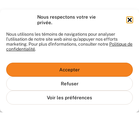
Blogue
Vidéos
FAQ
Nous respectons votre vie
privée.
Nous utilisons les témoins de navigations pour analyser
l'utilisation de notre site web ainsi qu'appuyer nos efforts
marketing. Pour plus d'informations, consulter notre
Politique de
confidentialité
.
Accepter
Refuser
Mon-Proprio.ca, c’est une plateforme 100 % québécoise et
indépendante qui a pour mission de rassembler tout ce qu’il faut dans
le monde immobilier — sans être lié à Proprio Direct ni à aucune autre
entreprise de courtage.
Voir les préférences
Le mot "proprio", c’est pour dire "propriétaire", tout simplement. Notre
but : vous aider à trouver les bons pros au bon moment!
Le contenu du site nous appartient et ne peut pas être utilisé sans
notre autorisation. Merci de respecter notre travail.
Conditions d’utilisation