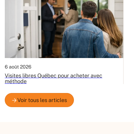
6 août 2026
3
Visites libres Québec pour acheter avec
C
méthode
Q