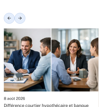
8 août 2026
6
Différence courtier hypothécaire et banque
V