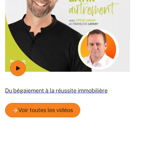
Ré
Du bégaiement à la réussite immobilière