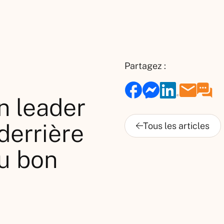
Partagez :
n leader
derrière
du bon