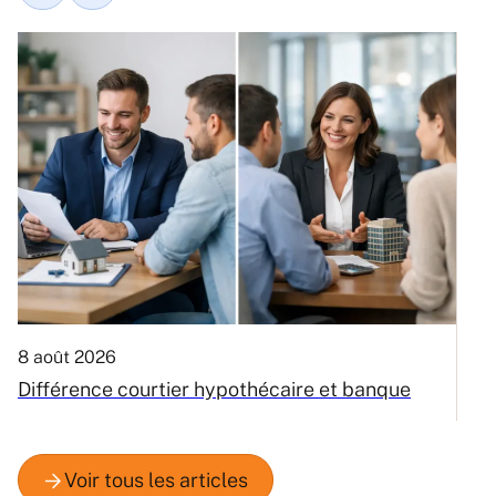
8 août 2026
6
Différence courtier hypothécaire et banque
V
m