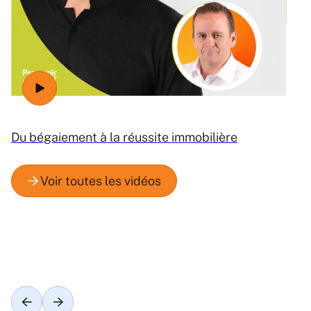
Ré
Du bégaiement à la réussite immobilière