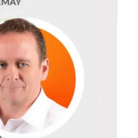
Résil