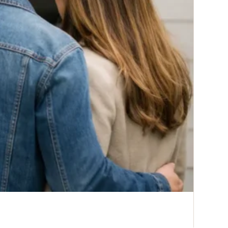
3 aoû
Comm