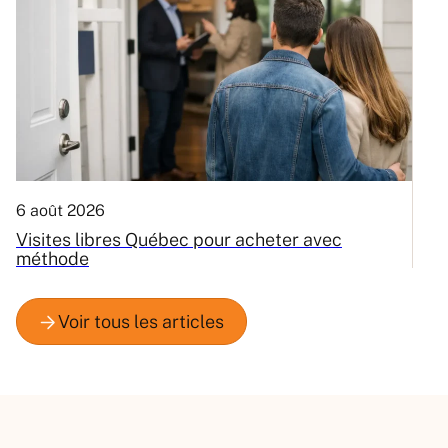
6 août 2026
3
Visites libres Québec pour acheter avec
C
méthode
Q