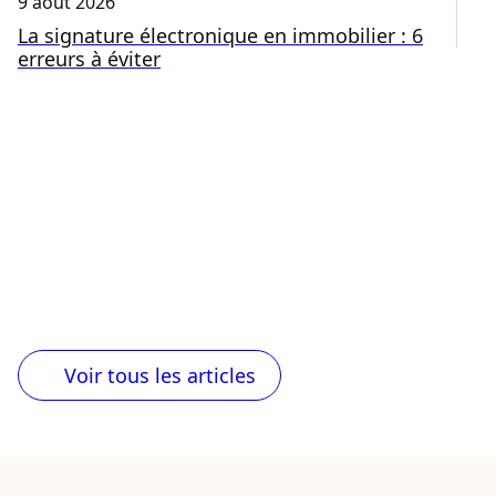
9 août 2026
8 
La signature électronique en immobilier : 6
A
erreurs à éviter