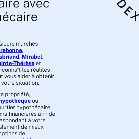
aire avec
hécaire
sieurs marchés
rrebonne
,
sbriand
,
Mirabel
,
ainte-Thérèse
et
e
connaît les réalités
t vous aider à obtenir
 votre situation.
e propriété,
 hypothèque
ou
courtier hypothécaire
ons financières afin de
respondant à votre
alement de mieux
 options de