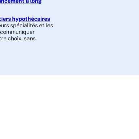
nancement à long
tiers hypothécaires
urs spécialités et les
z communiquer
re choix, sans