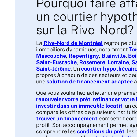
Pourquoi faire aff
un courtier hypot
sur la Rive-Nord?
La
Rive-Nord de Montréal
regroupe plu
immobiliers dynamiques, notamment
Te
Mascouche
,
Repentigny
,
Blainville
,
Boi
Saint-Eustache
,
Rosemère
,
Lorraine
,
S
Saint-Jérôme
. Un
courtier hypothécair
propres à chacun de ces secteurs et peu
une
solution de financement adaptée
à
Que vous souhaitiez acheter une premièr
renouveler votre prêt
,
refinancer votre
investir dans un immeuble locatif
, un 
compare les offres de plusieurs instituti
trouver un financement
compétitif cor
profil. Son accompagnement permet ég
comprendre les
conditions du prêt
, les