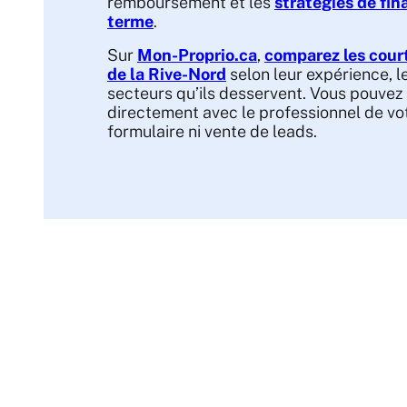
remboursement et les
stratégies de fi
terme
.
Sur
Mon-Proprio.ca
,
comparez les cour
de la Rive-Nord
selon leur expérience, le
secteurs qu’ils desservent. Vous pouve
directement avec le professionnel de vot
formulaire ni vente de leads.