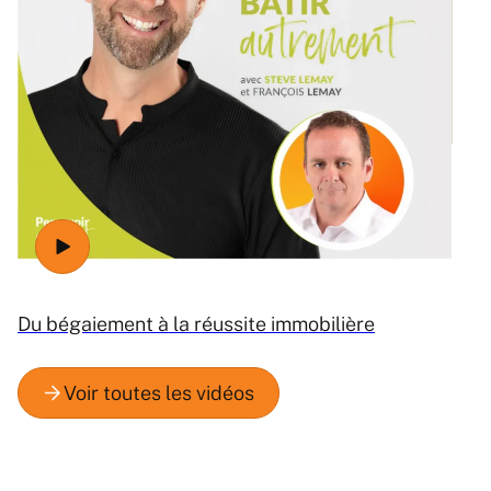
Ré
Du bégaiement à la réussite immobilière